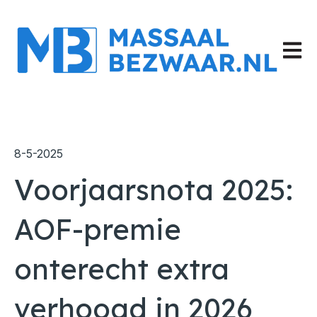
Hoofd
8-5-2025
Voorjaarsnota 2025:
AOF-premie
onterecht extra
verhoogd in 2026